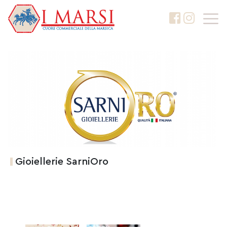
Gioiellerie SarniOro