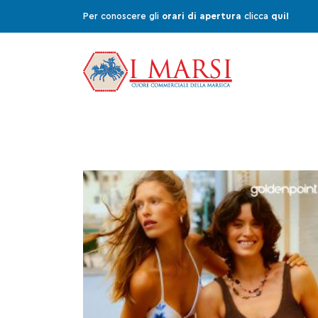
Per conoscere gli
orari di apertura
clicca
qui!