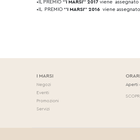
•IL PREMIO
‘’I
MARSI
’’ 2017
viene assegnato a 
•IL PREMIO
‘’I
MARSI
’’ 2016
viene assegnato a
I MARSI
ORAR
Negozi
Aperti
Eventi
SCOPRI
Promozioni
Servizi