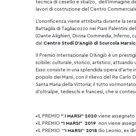
tecnica di cesello e sbalzo, dell’immagine del
lavori di costruzione del Centro Commercial
L’onorificenza viene attribuita durante la sera
Battaglia di Tagliacozzo nei Piani Palentini del
(Dante Alighieri, Divina Commedia, Inferno, c
dal
Centro Studi D’Angiò di Scurcola Marsic
Il Premio Internazionale D’Angiò è un prestig
scibile: culturale, storico, artistico, attua
Esso consiste in una splendida opera d’arte i
popolo dei
Marsi
, con il rilievo del Re Carlo
Santa Maria della Vittoria; il tutto sormontat
d’oltralpe, tedeschi e francesi, che si contes
•IL PREMIO
” I
MARSI
” 2020
viene assegnato a
•IL PREMIO
“I
MARSI
” 2019
non viene assegn
•IL PREMIO
‘’I
MARSI
’’ 2018
Ilio Leonio, ex d