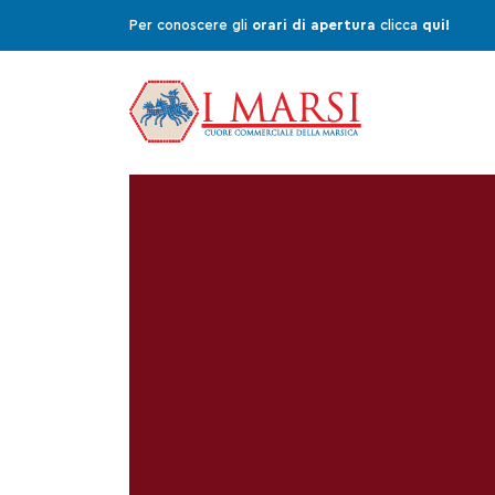
Per conoscere gli
orari di apertura
clicca
qui!