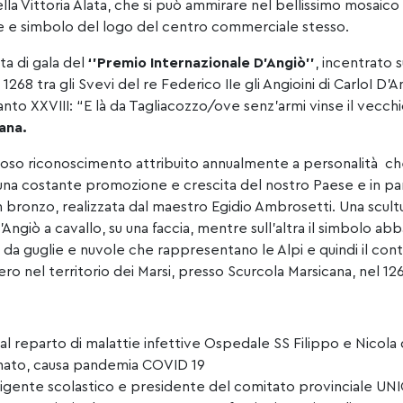
la Vittoria Alata, che si può ammirare nel bellissimo mosaico s
e e simbolo del logo del centro commerciale stesso.
ta di gala del
‘’Premio Internazionale D’Angiò’’
, incentrato
 1268 tra gli Svevi del re Federico IIe gli Angioini di CarloI D’A
anto XXVIII: “E là da Tagliacozzo/ove senz’armi vinse il vecchi
ana.
ioso riconoscimento attribuito annualmente a personalità che 
ndo una costante promozione e crescita del nostro Paese e in 
n bronzo, realizzata dal maestro Egidio Ambrosetti. Una scult
 D’Angiò a cavallo, su una faccia, mentre sull’altra il simbolo 
o da guglie e nuvole che rappresentano le Alpi e quindi il cont
ero nel territorio dei
Marsi
, presso Scurcola Marsicana, nel 1268
l reparto di malattie infettive Ospedale SS Filippo e Nicola
ato, causa pandemia COVID 19
irigente scolastico e presidente del comitato provinciale UNI