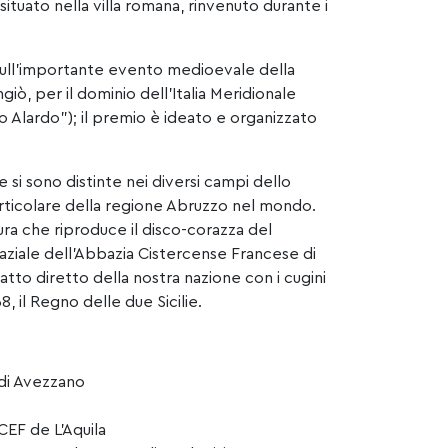
ituato nella villa romana, rinvenuto durante i
 sull’importante evento medioevale della
ngiò, per il dominio dell’Italia Meridionale
o Alardo”); il premio è ideato e organizzato
si sono distinte nei diversi campi dello
particolare della regione Abruzzo nel mondo.
ura che riproduce il disco-corazza del
abbaziale dell’Abbazia Cistercense Francese di
atto diretto della nostra nazione con i cugini
, il Regno delle due Sicilie.
 di Avezzano
CEF de L’Aquila