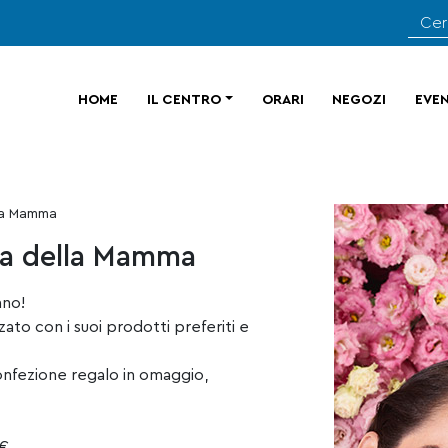
HOME
IL CENTRO
ORARI
NEGOZI
EVEN
lla Mamma
ta della Mamma
ano!
zato con i suoi prodotti preferiti e
confezione regalo in omaggio,
€.