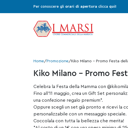
Per conoscere gli
orari di apertura
clicca
qui!
Home
/
Promozione
/
Kiko Milano – Promo Festa de
Kiko Milano – Promo Fes
Celebra la Festa della Mamma con @kikomil
Fino all’11 maggio, crea un Gift Set personaliz
una confezione regalo premium*.
Oppure scegli un set già pronto e ricevi la 
personalizzabile con un messaggio speciale.
Coccolala con tutta la bellezza che merita!
*Al costo di un 1€ con una spesa minima di 25