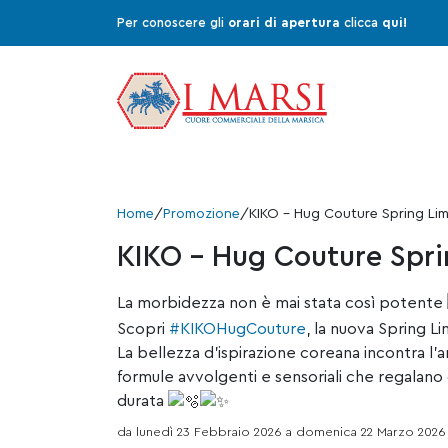
Per conoscere gli
orari di apertura
clicca
qui!
Home
/
Promozione
/
KIKO – Hug Couture Spring Lim
KIKO – Hug Couture Spri
La morbidezza non è mai stata così potente
Scopri
#KIKOHugCouture
, la nuova Spring L
La bellezza d’ispirazione coreana incontra l’art
formule avvolgenti e sensoriali che regalano 
durata
da lunedì 23 Febbraio 2026 a domenica 22 Marzo 2026