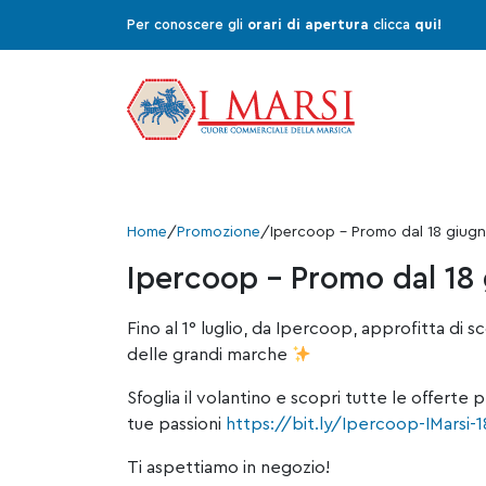
Per conoscere gli
orari di apertura
clicca
qui!
Home
/
Promozione
/
Ipercoop – Promo dal 18 giugno 
Ipercoop – Promo dal 18 g
Fino al 1° luglio, da Ipercoop, approfitta di s
delle grandi marche
Sfoglia il volantino e scopri tutte le offerte
tue passioni
https://bit.ly/Ipercoop-IMarsi-1
Ti aspettiamo in negozio!