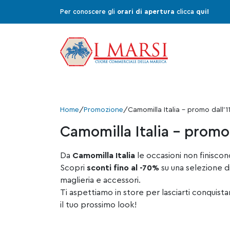
Per conoscere gli
orari di apertura
clicca
qui!
Home
/
Promozione
/
Camomilla Italia – promo dall’11
Camomilla Italia – promo 
Da
Camomilla Italia
le occasioni non finiscon
Scopri
sconti fino al -70%
su una selezione di 
maglieria e accessori.
Ti aspettiamo in store per lasciarti conquist
il tuo prossimo look!