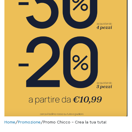
Home
/
Promozione
/
Promo Chicco – Crea la tua tuta!