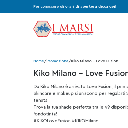
Per conoscere gli
orari di apertura
clicca
qui!
Home
/
Promozione
/
Kiko Milano – Love Fusion
Kiko Milano – Love Fusio
Da
Kiko Milano
è arrivato Love Fusion, il prim
Skincare e makeup si uniscono per regalarti 2
tenuta.
Trova la tua shade perfetta tra le 49 disponi
fondotinta!
#KIKOLoveFusion
#KIKOMilano