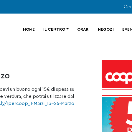
HOME
IL CENTRO
ORARI
NEGOZI
EVEN
rzo
icevi un buono ogni 15€ di spesa su
e verdura, che potrai utilizzare dal
t.ly/Ipercoop_I-Marsi_13-26-Marzo