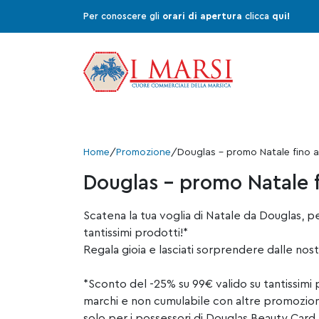
Per conoscere gli
orari di apertura
clicca
qui!
Home
/
Promozione
/
Douglas – promo Natale fino a
Douglas – promo Natale 
Scatena la tua voglia di Natale da Douglas, pe
tantissimi prodotti!*
Regala gioia e lasciati sorprendere dalle nos
*Sconto del -25% su 99€ valido su tantissimi p
marchi e non cumulabile con altre promozioni
solo per i possessori di Douglas Beauty Card.