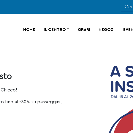
HOME
IL CENTRO
ORARI
NEGOZI
EVEN
osto
 Chicco!
to fino al -30% su passeggini,