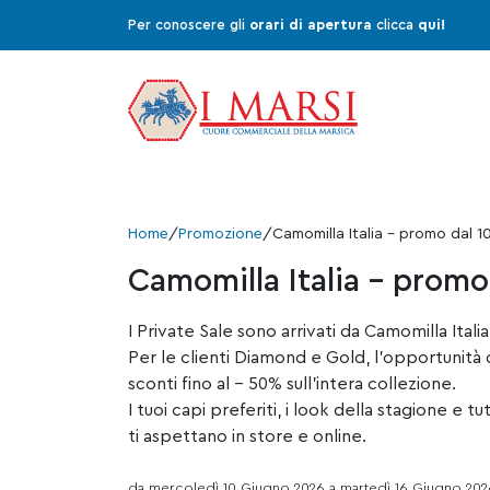
Per conoscere gli
orari di apertura
clicca
qui!
Home
/
Promozione
/
Camomilla Italia – promo dal 1
Camomilla Italia – promo 
I Private Sale sono arrivati da Camomilla Italia
Per le clienti Diamond e Gold, l’opportunità 
sconti fino al – 50% sull’intera collezione.
I tuoi capi preferiti, i look della stagione e t
ti aspettano in store e online.
da mercoledì 10 Giugno 2026 a martedì 16 Giugno 202